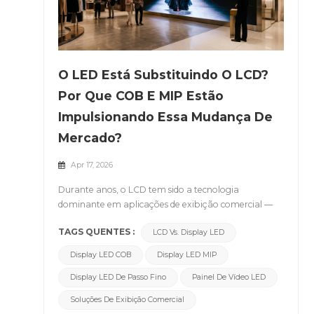
O LED Está Substituindo O LCD?
Por Que COB E MIP Estão
Impulsionando Essa Mudança De
Mercado?
Apr 17, 2026
Durante anos, o LCD tem sido a tecnologia
dominante em aplicações de exibição comercial —
desde sinalização em lojas até salas de reuniões
TAGS QUENTES :
LCD Vs. Display LED
corporativas.No entanto, essa suposição de longa
data está sendo fundamentalmente questionada.Um
Display LED COB
Display LED MIP
número crescente de empresas está agora adotando
displays de LED de passo fino Alimentadas pelas
Display LED De Passo Fino
Painel De Vídeo LED
tecnologias COB (Chip-on-Board) e MIP (Micro LED
Soluções De Exibição Comercial
in Package), essa mudança não se deve a melhorias