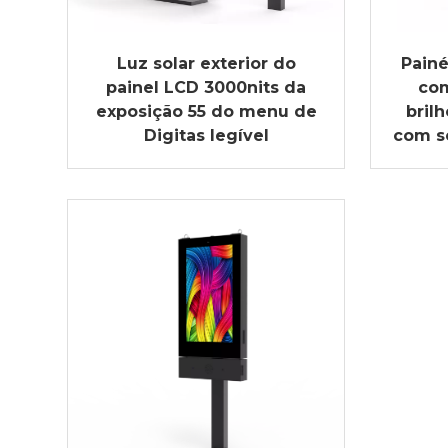
Luz solar exterior do
Painé
painel LCD 3000nits da
com
exposição 55 do menu de
bril
Digitas legível
com se