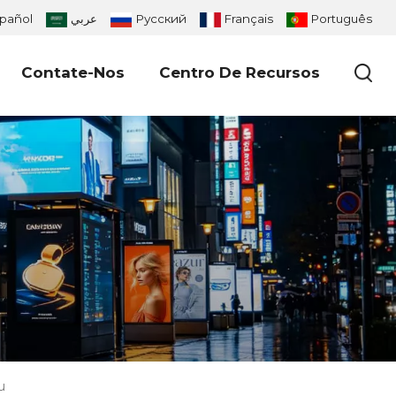
pañol
عربي
Русский
Français
Português
Contate-Nos
Centro De Recursos
u