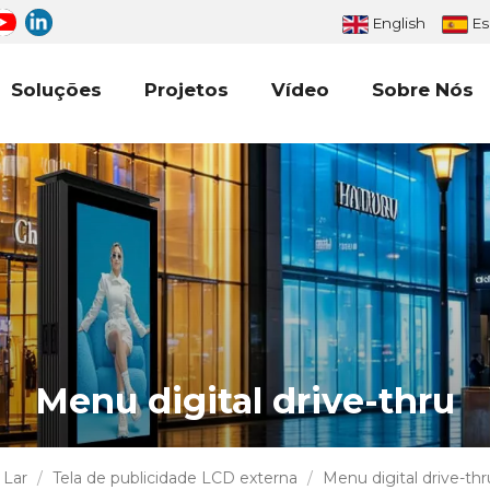
English
Es
Soluções
Projetos
Vídeo
Sobre Nós
Menu digital drive-thru
Lar
/
Tela de publicidade LCD externa
/
Menu digital drive-thr