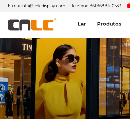
E-mail:
info@cnlcdisplay.com
Telefone:
8618688410533
Lar
Produtos