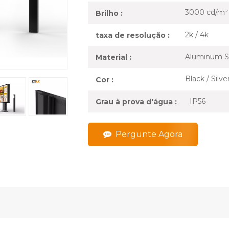
3000 cd/m²
Brilho :
2k / 4k
taxa de resolução :
Aluminum S
Material :
Black / Silv
Cor :
IP56
Grau à prova d'água :
Pergunte Agora