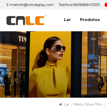
E-mail:
info@cnlcdisplay.com
Telefone:
8618688410533
Lar
Produtos
Lar
/
Menu Drive-Thru
/