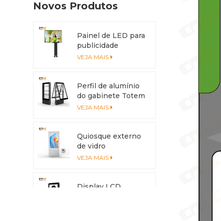
Novos Produtos
Painel de LED para
publicidade
externa 4x3m IP56
VEJA MAIS
Perfil de alumínio
do gabinete Totem
LED anticorrosão
VEJA MAIS
com sistema de
resfriamento
Quiosque externo
de vidro
antirreflexo com
VEJA MAIS
tela multitoque
Display LCD
externo de alto
brilho de 3500nits
VEJA MAIS
com caixa de