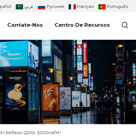
pañol
عربي
Русский
Français
Português
Contate-Nos
Centro De Recursos
Anti-Reflexo QSRs 3000cd/m²