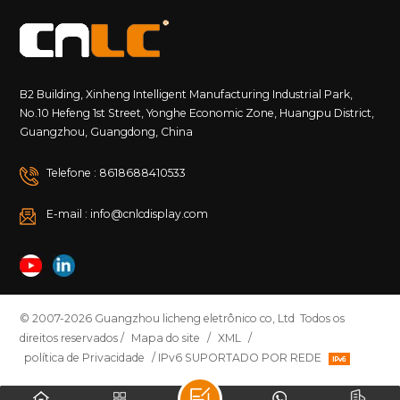
B2 Building, Xinheng Intelligent Manufacturing Industrial Park,
No.10 Hefeng 1st Street, Yonghe Economic Zone, Huangpu District,
Guangzhou, Guangdong, China
Telefone : 8618688410533
E-mail : info@cnlcdisplay.com
© 2007-2026 Guangzhou licheng eletrônico co, Ltd Todos os
direitos reservados /
Mapa do site
/
XML
/
política de Privacidade
/ IPv6 SUPORTADO POR REDE