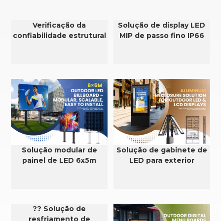
Verificação da
Solução de display LED
confiabilidade estrutural
MIP de passo fino IP66
e da resistência ao vento
para exteriores
em displays de LED e
LCD para uso externo.
Solução modular de
Solução de gabinete de
painel de LED 6x5m
LED para exterior
?? Solução de
resfriamento de