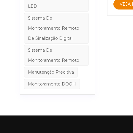
elemento
VEJA 
LED
mecanism
afetar o 
Sistema De
dissipad
Monitoramento Remoto
ideais.&n
para gara
De Sinalização Digital
temperatu
Sistema De
regulares
externos.
Monitoramento Remoto
danos.&nb
Manutenção Preditiva
brilhante
climática
Monitoramento DOOH