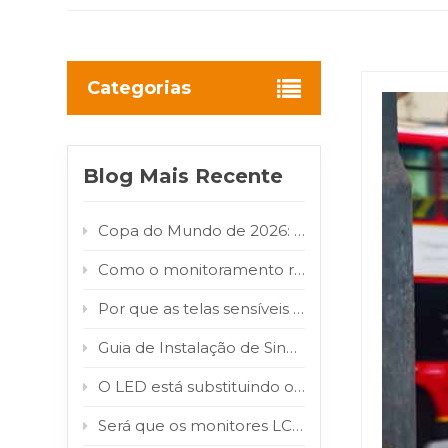
Categorias
Blog Mais Recente
Copa do Mundo de 2026: Como os painéis digitais de LED/LCD para ambientes externos transformam o fluxo de torcedores em valor publicitário para as marcas
Como o monitoramento remoto inteligente reduz os custos de manutenção de sinalização digital externa
Por que as telas sensíveis ao toque externas falham e como consertá-las
Guia de Instalação de Sinalização Digital em Aeroportos: Display Totem LCD Interno para Terminais de Alto Tráfego
O LED está substituindo o LCD? Por que COB e MIP estão impulsionando essa mudança de mercado?
Será que os monitores LCD para exterior realmente resistem à luz solar direta? Teste de infravermelho de 800 W/m² comprovado.