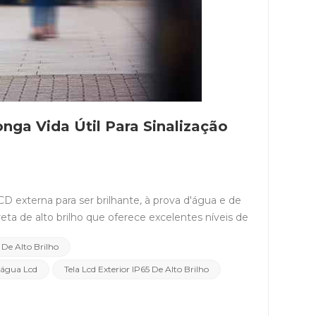
nga Vida Útil Para Sinalização
CD externa para ser brilhante, à prova d'água e de
eta de alto brilho que oferece excelentes níveis de
te à prova de intempéries: Construa a máquina com
r De Alto Brilho
sas situações ambientais. O gabinete deve ser de
0 anos.Classificação IP: Certifique-se de que o
'água Lcd
Tela Lcd Exterior IP65 De Alto Brilho
ou superior. Essa classificação garante que a
r capaz de resistir à chuva, neve e outros