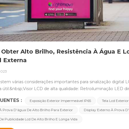
bter Alto Brilho, Resistência À Água E Lo
l Externa
 2023
stem várias considerações importantes para sinalização digital L
a útil:&nbsp;Visor LCD de alta qualidade: Retroiluminação LED dir
ra garantir visibilidade mesmo sob forte luz solar.&nbsp;Gabine
UENTES :
Exposição Exterior Impermeável IP65
Tela Lcd Exterio
te durável e resistente às intempéries para protegê-la de diver
 que é bom para dissipação de calor e não enferruja por mais de 1
À Prova D'água De Alto Brilho Para Exterior
Display Externo À Prova D
e publicidade externa tenha uma classificação IP alta, como IP65 
De Publicidade Lcd De Alto Brilho E Longa Vida
eja efetivamente vedada contra poeira, umidade e água. Deve se