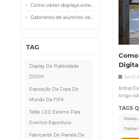
Como obter displays externos legíveis sob luz solar: o papel do AG e do vidro protetor.
Gabinetes de alumínio versus aço: qual estrutura é melhor para sinalização digital externa?
TAG
Como O
Digita
Display De Publicidade
DOOH
Jul 07,
&nbsp;Exi
Exposição Da Copa Do
longa vid
Mundo Da FIFA
brilho pa
TAGS Q
um gabine
Telão LED Externo Para
alumínio,
Display 
Eventos Esportivos
display d
Display 
máquina s
Fabricante De Painéis De