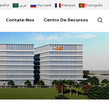
pañol
عربي
Русский
Français
Português
Contate-Nos
Centro De Recursos