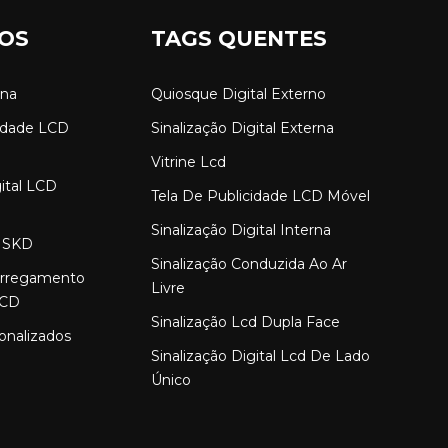
OS
TAGS QUENTES
rna
Quiosque Digital Externo
cidade LCD
Sinalização Digital Externa
Vitrine Lcd
gital LCD
Tela De Publicidade LCD Móvel
Sinalização Digital Interna
 SKD
Sinalização Conduzida Ao Ar
arregamento
Livre
LCD
Sinalização Lcd Dupla Face
onalizados
Sinalização Digital Lcd De Lado
Único