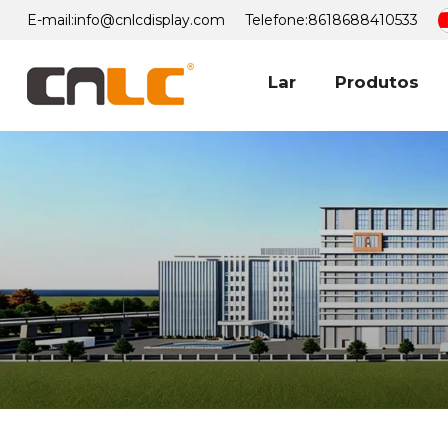
E-mail:
info@cnlcdisplay.com
Telefone:
8618688410533
Lar
Produtos