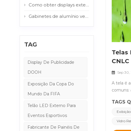
Como obter displays externos legíveis sob luz solar: o papel do AG e do vidro protetor.
Gabinetes de alumínio versus aço: qual estrutura é melhor para sinalização digital externa?
TAG
Telas 
CNLC 
Display De Publicidade
DOOH
Sep 30,
A tela é 
Exposição Da Copa Do
comuns: a
Mundo Da FIFA
vidro. A 
TAGS Q
exteriore
Telão LED Externo Para
condições
Exibição
Eventos Esportivos
em um esp
Vidro Re
com AG p
Fabricante De Painéis De