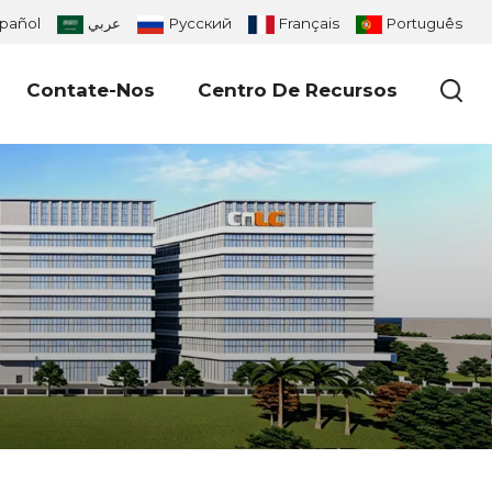
pañol
عربي
Русский
Français
Português
Contate-Nos
Centro De Recursos