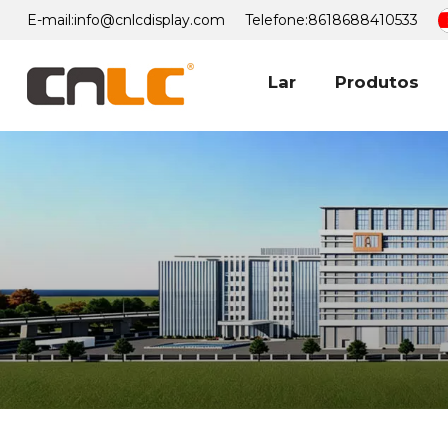
E-mail:
info@cnlcdisplay.com
Telefone:
8618688410533
Lar
Produtos