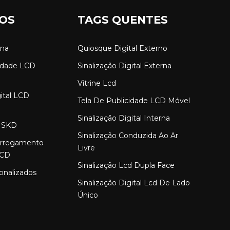
OS
TAGS QUENTES
rna
Quiosque Digital Externo
cidade LCD
Sinalização Digital Externa
Vitrine Lcd
gital LCD
Tela De Publicidade LCD Móvel
Sinalização Digital Interna
 SKD
Sinalização Conduzida Ao Ar
arregamento
Livre
LCD
Sinalização Lcd Dupla Face
onalizados
Sinalização Digital Lcd De Lado
Único