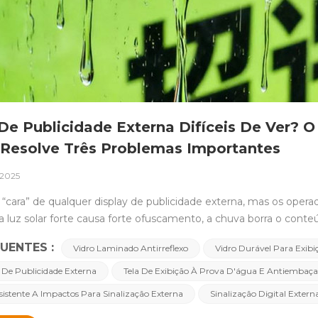
De Publicidade Externa Difíceis De Ver? O
Resolve Três Problemas Importantes
 2025
a “cara” de qualquer display de publicidade externa, mas os o
 luz solar forte causa forte ofuscamento, a chuva borra o con
CNLC oferece vidro laminado antirreflexo (AR) como solução opcion
UENTES :
Vidro Laminado Antirreflexo
Vidro Durável Para Exibi
s, projetado para superar esses desafios e garantir um desempen
.Visibilidade nítida sob a luz solar: design antirreflexo O vidro pa
 De Publicidade Externa
Tela De Exibição À Prova D'água E Antiembaç
elho. O vidro laminado antirreflexo da CNLC utiliza revestime
sistente A Impactos Para Sinalização Externa
Sinalização Digital Extern
ara: Reduza a refletividade para menos de 3%, mantendo >85% d