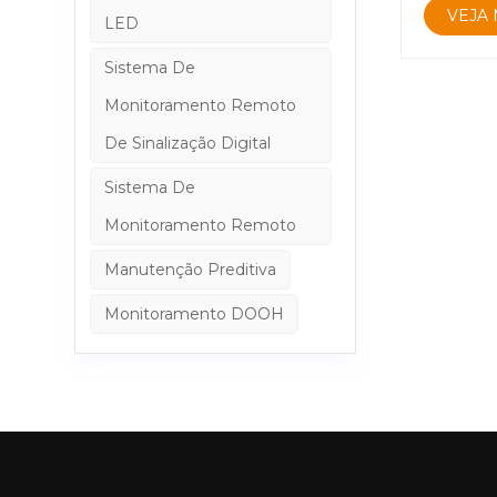
vibrante 
VEJA 
LED
espectado
frequente
Sistema De
antirref
Monitoramento Remoto
folhas de
bloqueia
De Sinalização Digital
resistent
Sistema De
laminado 
mantém os
Monitoramento Remoto
de superf
Manutenção Preditiva
proteção 
antirrefl
Monitoramento DOOH
segurança
de public