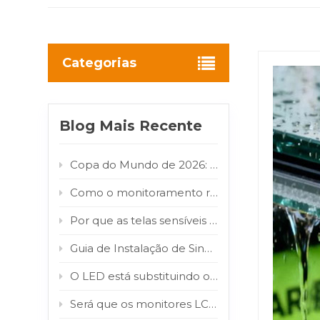
Categorias
Blog Mais Recente
Copa do Mundo de 2026: Como os painéis digitais de LED/LCD para ambientes externos transformam o fluxo de torcedores em valor publicitário para as marcas
Como o monitoramento remoto inteligente reduz os custos de manutenção de sinalização digital externa
Por que as telas sensíveis ao toque externas falham e como consertá-las
Guia de Instalação de Sinalização Digital em Aeroportos: Display Totem LCD Interno para Terminais de Alto Tráfego
O LED está substituindo o LCD? Por que COB e MIP estão impulsionando essa mudança de mercado?
Será que os monitores LCD para exterior realmente resistem à luz solar direta? Teste de infravermelho de 800 W/m² comprovado.