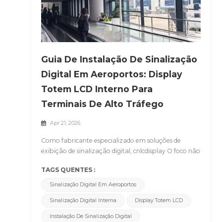
Guia De Instalação De Sinalização
Digital Em Aeroportos: Display
Totem LCD Interno Para
Terminais De Alto Tráfego
Apr 21, 2026
Como fabricante especializado em soluções de
exibição de sinalização digital, cnlcdisplay O foco não
está apenas no desempenho do produto, mas
TAGS QUENTES :
também na implementação em situações reais e
complexas.Recentemente, nosso display totem LCD
Sinalização Digital Em Aeroportos
tipo Y O sistema foi implantado com sucesso em um
Sinalização Digital Interna
Display Totem LCD
grande projeto aeroportuário. Em comparação com
cenários comerciais padrão, os ambientes
Instalação De Sinalização Digital