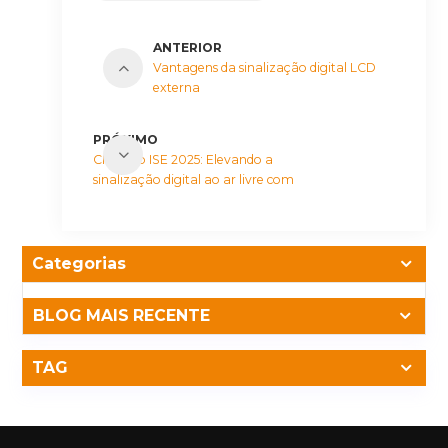
ANTERIOR
Vantagens da sinalização digital LCD
externa
PRÓXIMO
CNLC no ISE 2025: Elevando a
sinalização digital ao ar livre com
inovação
Categorias
BLOG MAIS RECENTE
TAG