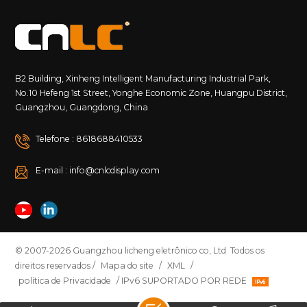
B2 Building, Xinheng Intelligent Manufacturing Industrial Park,
No.10 Hefeng 1st Street, Yonghe Economic Zone, Huangpu District,
Guangzhou, Guangdong, China
Telefone : 8618688410533
E-mail : info@cnlcdisplay.com
© 2007-2026 Guangzhou licheng eletrônico co, Ltd Todos os
direitos reservados /
Mapa do site
/
XML
/
política de Privacidade
/ IPv6 SUPORTADO POR REDE