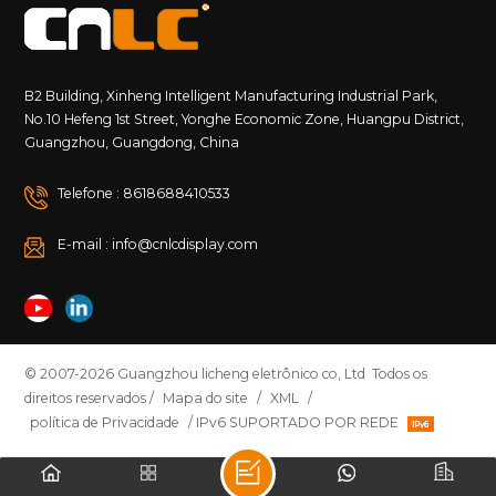
B2 Building, Xinheng Intelligent Manufacturing Industrial Park,
No.10 Hefeng 1st Street, Yonghe Economic Zone, Huangpu District,
Guangzhou, Guangdong, China
Telefone : 8618688410533
E-mail : info@cnlcdisplay.com
© 2007-2026 Guangzhou licheng eletrônico co, Ltd Todos os
direitos reservados /
Mapa do site
/
XML
/
política de Privacidade
/ IPv6 SUPORTADO POR REDE