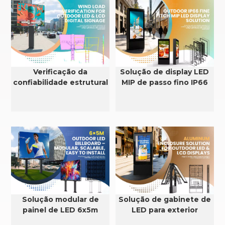
Verificação da
Solução de display LED
confiabilidade estrutural
MIP de passo fino IP66
e da resistência ao vento
para exteriores
em displays de LED e
LCD para uso externo.
Solução modular de
Solução de gabinete de
painel de LED 6x5m
LED para exterior