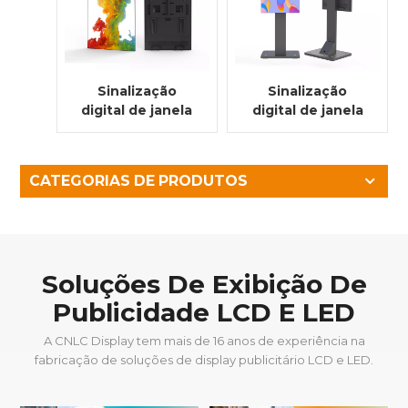
Sinalização
Sinalização
digital de janela
digital de janela
suspensa semi-
semi-externa de
externa de alto
alto brilho de 65
brilho de 55
polegadas
CATEGORIAS DE PRODUTOS
polegadas
Soluções De Exibição De
Publicidade LCD E LED
A CNLC Display tem mais de 16 anos de experiência na
fabricação de soluções de display publicitário LCD e LED.