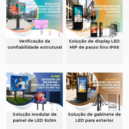
Verificação da
Solução de display LED
confiabilidade estrutural
MIP de passo fino IP66
e da resistência ao vento
para exteriores
em displays de LED e
LCD para uso externo.
Solução modular de
Solução de gabinete de
painel de LED 6x5m
LED para exterior