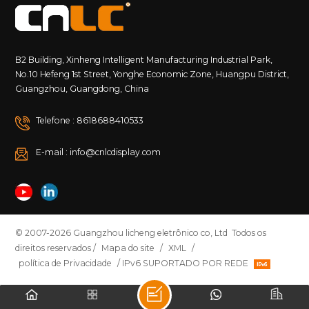
B2 Building, Xinheng Intelligent Manufacturing Industrial Park,
No.10 Hefeng 1st Street, Yonghe Economic Zone, Huangpu District,
Guangzhou, Guangdong, China
Telefone : 8618688410533
E-mail : info@cnlcdisplay.com
© 2007-2026 Guangzhou licheng eletrônico co, Ltd Todos os
direitos reservados /
Mapa do site
/
XML
/
política de Privacidade
/ IPv6 SUPORTADO POR REDE