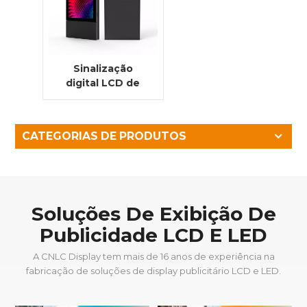
Sinalização
digital LCD de
alta
luminosidade,
3500 nits, para
CATEGORIAS DE PRODUTOS
uso externo,
com suporte de
chão e tela Full-
Fit.
Soluções De Exibição De
Publicidade LCD E LED
A CNLC Display tem mais de 16 anos de experiência na
fabricação de soluções de display publicitário LCD e LED.