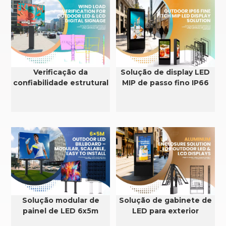
Verificação da
Solução de display LED
confiabilidade estrutural
MIP de passo fino IP66
e da resistência ao vento
para exteriores
em displays de LED e
LCD para uso externo.
Solução modular de
Solução de gabinete de
painel de LED 6x5m
LED para exterior