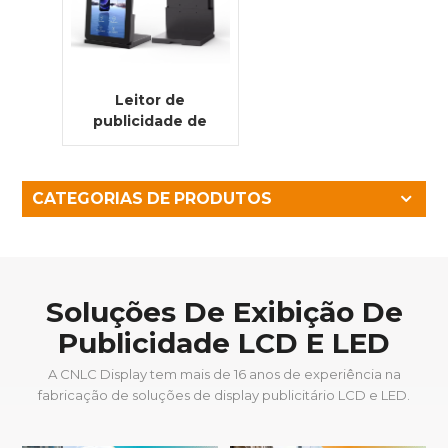
Leitor de
publicidade de
desktop
inteligente
interativo
CATEGORIAS DE PRODUTOS
multifuncional
de 13,3" com tela
de toque
inteligente
Soluções De Exibição De
Publicidade LCD E LED
A CNLC Display tem mais de 16 anos de experiência na
fabricação de soluções de display publicitário LCD e LED.