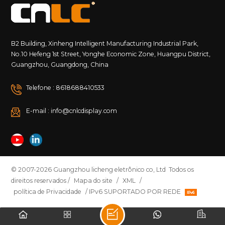
B2 Building, Xinheng Intelligent Manufacturing Industrial Park,
No.10 Hefeng 1st Street, Yonghe Economic Zone, Huangpu District,
Guangzhou, Guangdong, China
Telefone : 8618688410533
E-mail : info@cnlcdisplay.com
© 2007-2026 Guangzhou licheng eletrônico co, Ltd Todos os
direitos reservados /
Mapa do site
/
XML
/
política de Privacidade
/ IPv6 SUPORTADO POR REDE