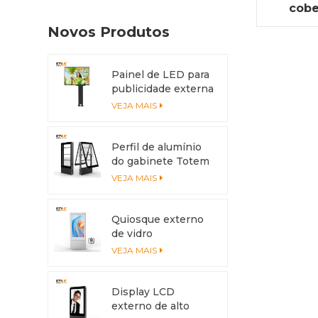
cobe
para 
Novos Produtos
Painel de LED para
publicidade externa
4x3m IP56
VEJA MAIS
Perfil de alumínio
do gabinete Totem
LED anticorrosão
VEJA MAIS
com sistema de
resfriamento
Quiosque externo
de vidro
antirreflexo com
VEJA MAIS
tela multitoque
Display LCD
externo de alto