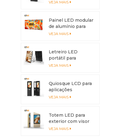
brilho de 3500nits
VEJA MAIS
com caixa de
alumínio e
dissipação de calor
Painel LED modular
de alumínio para
exteriores –
VEJA MAIS
Emendas livres
para se adaptar a
qualquer tamanho
Letreiro LED
de instalação
portátil para
exterior com
VEJA MAIS
bateria | Display de
alto brilho IP65
para comércio e
Quiosque LCD para
eventos
aplicações
interativas,
VEJA MAIS
estrutura externa
em alumínio.
Totem LED para
exterior com visor
de 6500 nits –
VEJA MAIS
Dupla face para