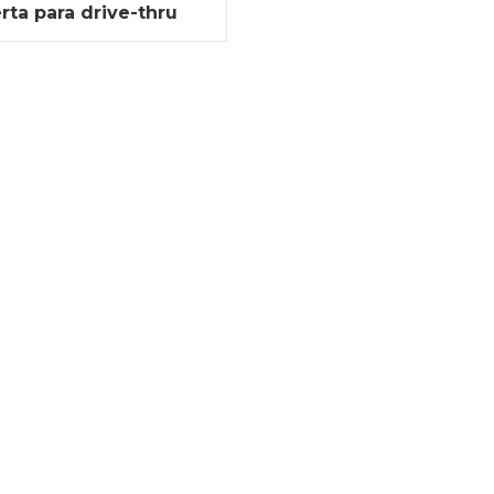
rta para drive-thru
restaurantes de fast
food