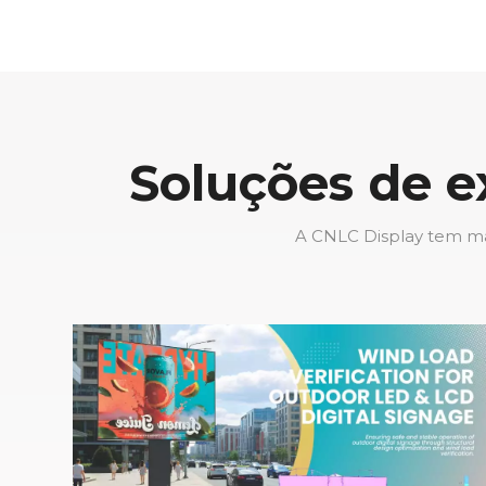
climas quentes
Soluções de e
A CNLC Display tem mai