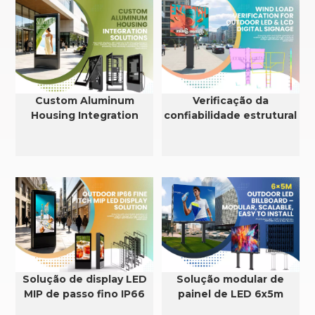
Custom Aluminum
Verificação da
Housing Integration
confiabilidade estrutural
Solutions for LCD, LED &
e da resistência ao vento
EV Charging Systems
em displays de LED e
LCD para uso externo.
Solução de display LED
Solução modular de
MIP de passo fino IP66
painel de LED 6x5m
para exteriores