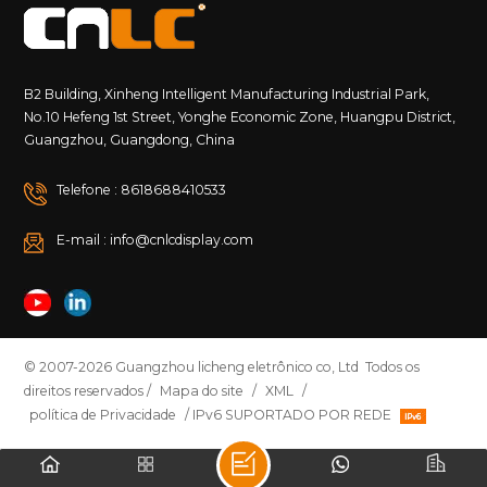
B2 Building, Xinheng Intelligent Manufacturing Industrial Park,
No.10 Hefeng 1st Street, Yonghe Economic Zone, Huangpu District,
Guangzhou, Guangdong, China
Telefone : 8618688410533
E-mail : info@cnlcdisplay.com
© 2007-2026 Guangzhou licheng eletrônico co, Ltd Todos os
direitos reservados /
Mapa do site
/
XML
/
política de Privacidade
/ IPv6 SUPORTADO POR REDE