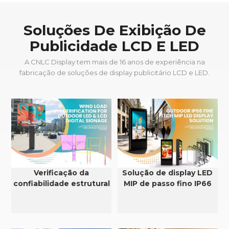
Soluções De Exibição De
Publicidade LCD E LED
A CNLC Display tem mais de 16 anos de experiência na
fabricação de soluções de display publicitário LCD e LED.
Verificação da
Solução de display LED
confiabilidade estrutural
MIP de passo fino IP66
e da resistência ao vento
para exteriores
em displays de LED e
LCD para uso externo.