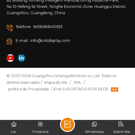
B2 Building, Xinheng Intelligent Manufacturing Industrial Park,
No.10 Hefeng 1st Street, Yonghe Economic Zone, Huangpu District,
Guangzhou, Guangdong, China
Telefone : 8618688410533
E-mail : info@cnlcdisplay.com
© 2007-2026 Guangzhou licheng eletrônico co, Ltd Todos os
direitos reservados /
Mapa do site
/
XML
/
política de Privacidade
/ IPv6 SUPORTADO POR REDE
Lar
Produtos
WhatsApp
Sobre Nós