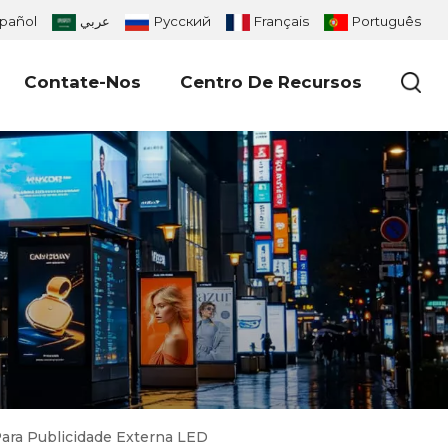
pañol
عربي
Русский
Français
Português
Contate-Nos
Centro De Recursos
ara Publicidade Externa LED