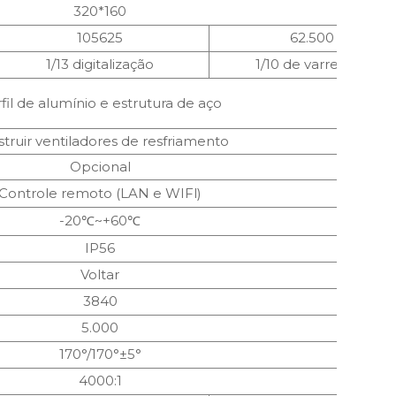
320*160
105625
62.500
1/13 digitalização
1/10 de varredura
fil de alumínio e estrutura de aço
truir ventiladores de resfriamento
Opcional
Controle remoto (LAN e WIFl)
-20℃~+60℃
IP56
Voltar
3840
5.000
170°/170°±5°
4000:1