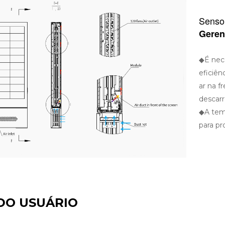
Senso
Geren
◆É nece
eficiên
ar na f
descarr
◆A tem
para pro
DO USUÁRIO