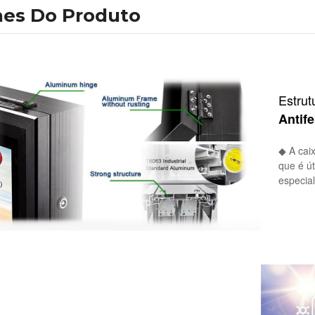
hes Do Produto
Estrut
Antif
◆ A caix
que é út
especia