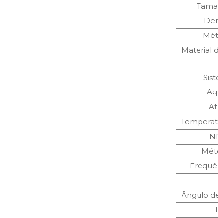
Tama
Den
Mét
Material d
Sis
Aq
At
Temperat
Ní
Mét
Frequên
Ângulo de 