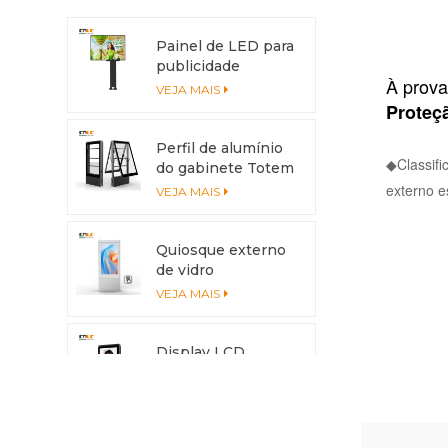
Painel de LED para
publicidade
À prova
externa 4x3m IP56
VEJA MAIS
Proteçã
Perfil de alumínio
◆Classifi
do gabinete Totem
LED anticorrosão
externo e
VEJA MAIS
com sistema de
resfriamento
Quiosque externo
de vidro
antirreflexo com
VEJA MAIS
tela multitoque
Display LCD
externo de alto
brilho de 3500nits
VEJA MAIS
com caixa de
alumínio e