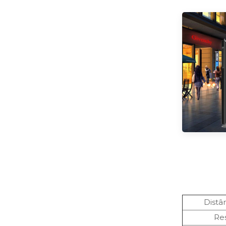
Distâ
Re