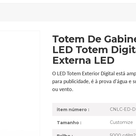
Totem De Gabin
LED Totem Digit
Externa LED
O LED Totem Exterior Digital está am
para publicidade, é à prova d'água e 
ou vento.
CNLC-ED-
item número :
Customize
Tamanho :
5000 cd/m2
Brilho :