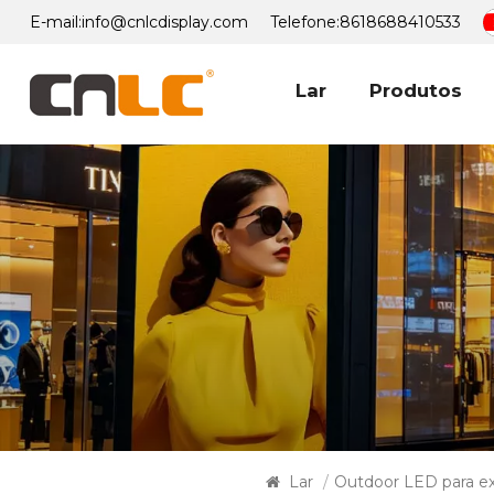
E-mail:
info@cnlcdisplay.com
Telefone:
8618688410533
Lar
Produtos
Lar
/
Outdoor LED para ex