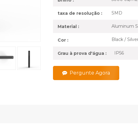
SMD
taxa de resolução :
Aluminum S
Material :
Black / Silv
Cor :
IP56
Grau à prova d'água :
Pergunte Agora