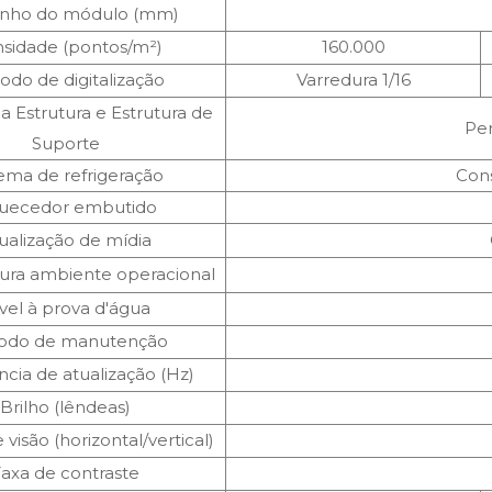
nho do módulo (mm)
sidade (pontos/m²)
160.000
odo de digitalização
Varredura 1/16
a Estrutura e Estrutura de
Per
Suporte
tema de refrigeração
Cons
uecedor embutido
ualização de mídia
ura ambiente operacional
vel à prova d'água
odo de manutenção
cia de atualização (Hz)
Brilho (lêndeas)
visão (horizontal/vertical)
Taxa de contraste