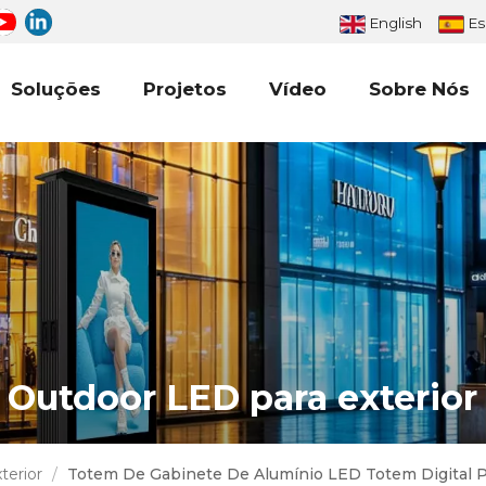
English
Es
Soluções
Projetos
Vídeo
Sobre Nós
Outdoor LED para exterior
terior
/
Totem De Gabinete De Alumínio LED Totem Digital P