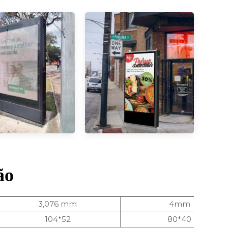
ão
3,076 mm
4mm
104*52
80*40